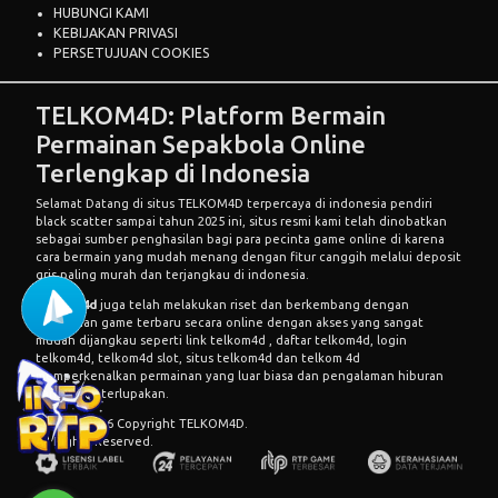
HUBUNGI KAMI
KEBIJAKAN PRIVASI
PERSETUJUAN COOKIES
TELKOM4D: Platform Bermain
Permainan Sepakbola Online
Terlengkap di Indonesia
Selamat Datang di situs
TELKOM4D
terpercaya di indonesia pendiri
black scatter sampai tahun 2025 ini, situs resmi kami telah dinobatkan
sebagai sumber penghasilan bagi para pecinta game online di karena
cara bermain yang mudah menang dengan fitur canggih melalui deposit
qris paling murah dan terjangkau di indonesia.
Telkom4d
juga telah melakukan riset dan berkembang dengan
permainan game terbaru secara online dengan akses yang sangat
mudah dijangkau seperti link telkom4d , daftar telkom4d, login
telkom4d, telkom4d slot, situs telkom4d dan telkom 4d
memperkenalkan permainan yang luar biasa dan pengalaman hiburan
yang tidak terlupakan.
© 2015 - 2026 Copyright TELKOM4D.
All Rights Reserved.