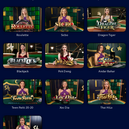
Roulette
Sicbo
Dragon Tiger
Blackjack
Pok Deng
Andar Bahar
Teen Patti 20-20
Xoc Dia
Thai HiLo