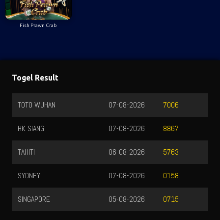
Fish Prawn Crab
Togel Result
TOTO WUHAN
07-08-2026
7006
HK SIANG
07-08-2026
8867
TAHITI
06-08-2026
5763
SYDNEY
07-08-2026
0158
SINGAPORE
05-08-2026
0715