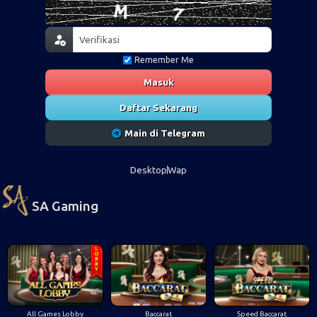
Remember Me
Masuk
Daftar Sekarang
Main di Telegram
Desktop
Wap
SA Gaming
All Games Lobby
Baccarat
Speed Baccarat