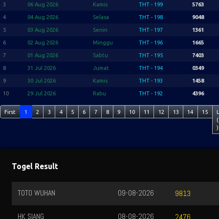
3
06 Aug 2026
Kamis
THT - 199
5763
4
04 Aug 2026
Selasa
THT - 198
9048
5
03 Aug 2026
Senin
THT - 197
1361
6
02 Aug 2026
Minggu
THT - 196
1665
7
01 Aug 2026
Sabtu
THT - 195
7403
8
31 Jul 2026
Jumat
THT - 194
0349
9
30 Jul 2026
Kamis
THT - 193
1458
10
29 Jul 2026
Rabu
THT - 192
4396
First
1
2
3
4
5
6
7
8
9
10
11
12
13
14
15
(
)
Togel Result
TOTO WUHAN
09-08-2026
9813
HK SIANG
08-08-2026
2476