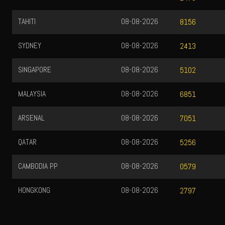
TAHITI
08-08-2026
8156
SYDNEY
08-08-2026
2413
SINGAPORE
08-08-2026
5102
MALAYSIA
08-08-2026
6851
ARSENAL
08-08-2026
7051
QATAR
08-08-2026
5256
CAMBODIA PP
08-08-2026
0579
HONGKONG
08-08-2026
2797