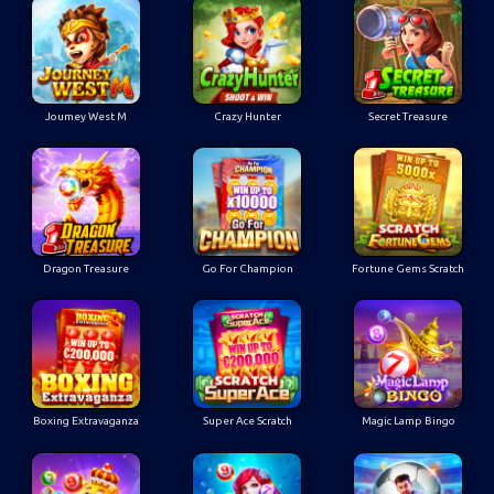
Joumey West M
Crazy Hunter
Secret Treasure
Dragon Treasure
Go For Champion
Fortune Gems Scratch
Boxing Extravaganza
Super Ace Scratch
Magic Lamp Bingo