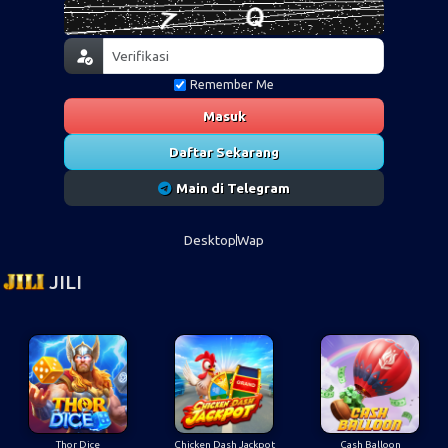
Remember Me
Masuk
Daftar Sekarang
Main di Telegram
Desktop
Wap
JILI
Thor Dice
Chicken Dash Jackpot
Cash Balloon