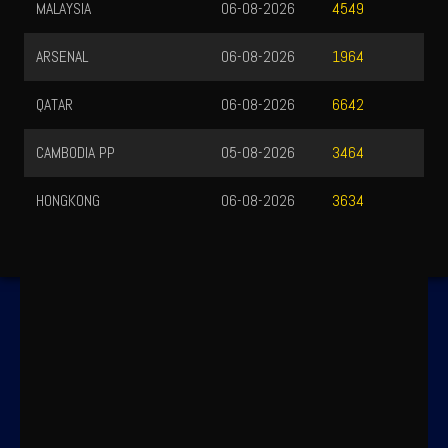
MALAYSIA
06-08-2026
4549
ARSENAL
06-08-2026
1964
QATAR
06-08-2026
6642
CAMBODIA PP
05-08-2026
3464
HONGKONG
06-08-2026
3634