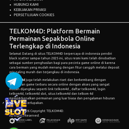
HUBUNGI KAMI
KEBIJAKAN PRIVASI
PERSETUJUAN COOKIES
TELKOM4D: Platform Bermain
Permainan Sepakbola Online
Terlengkap di Indonesia
Selamat Datang di situs
TELKOM4D
terpercaya di indonesia pendiri
black scatter sampai tahun 2025 ini, situs resmi kami telah dinobatkan
sebagai sumber penghasilan bagi para pecinta game online di karena
cara bermain yang mudah menang dengan fitur canggih melalui deposit
qris paling murah dan terjangkau di indonesia.
Telkom4d
juga telah melakukan riset dan berkembang dengan
permainan game terbaru secara online dengan akses yang sangat
mudah dijangkau seperti link telkom4d , daftar telkom4d, login
telkom4d, telkom4d slot, situs telkom4d dan telkom 4d
memperkenalkan permainan yang luar biasa dan pengalaman hiburan
yang tidak terlupakan.
© 2015 - 2026 Copyright TELKOM4D.
All Rights Reserved.