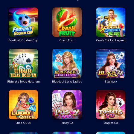
Football Golden Cup
Crash Fruit
Crash Cricket Legend
Ultimate Texas Hold'em
Blackjack Lucky Ladies
Blackjack
Ludo Quick
Pusoy Go
Tongits Go