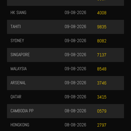
HK SIANG
09-08-2026
4008
TAHITI
09-08-2026
9835
SYDNEY
09-08-2026
8082
SINGAPORE
09-08-2026
7137
MALAYSIA
09-08-2026
8548
ARSENAL
09-08-2026
3746
QATAR
09-08-2026
3415
CAMBODIA PP
08-08-2026
0579
HONGKONG
08-08-2026
2797