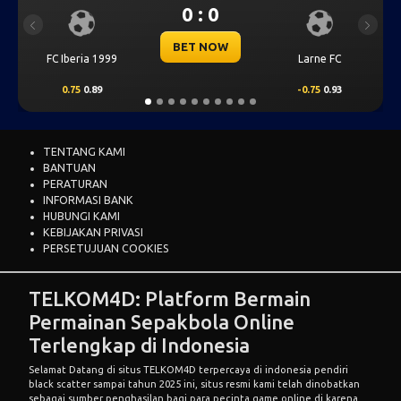
0 : 0
Previous
Next
BET NOW
ne FC
Sevilla
Rayo Vallecan
5
0.93
0.25
0.95
-0.25
0.95
TENTANG KAMI
BANTUAN
PERATURAN
INFORMASI BANK
HUBUNGI KAMI
KEBIJAKAN PRIVASI
PERSETUJUAN COOKIES
TELKOM4D: Platform Bermain
Permainan Sepakbola Online
Terlengkap di Indonesia
Selamat Datang di situs
TELKOM4D
terpercaya di indonesia pendiri
black scatter sampai tahun 2025 ini, situs resmi kami telah dinobatkan
sebagai sumber penghasilan bagi para pecinta game online di karena