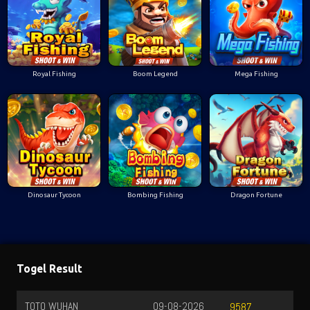
Royal Fishing
Boom Legend
Mega Fishing
Dinosaur Tycoon
Bombing Fishing
Dragon Fortune
Togel Result
TOTO WUHAN
09-08-2026
9587