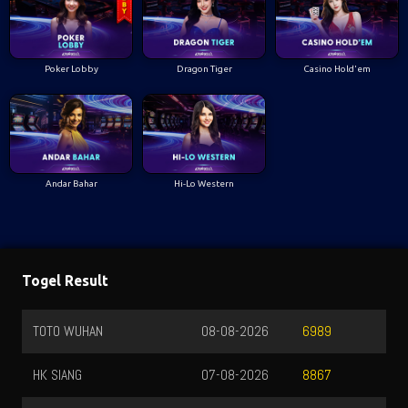
Poker Lobby
Dragon Tiger
Casino Hold'em
Andar Bahar
Hi-Lo Western
Togel Result
TOTO WUHAN
08-08-2026
6989
HK SIANG
07-08-2026
8867