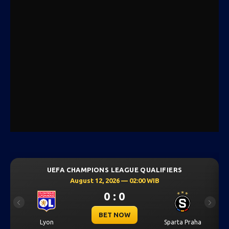
IFIERS
UEFA CHAMPIONS LEAGUE QUALIFIER
August 12, 2026 — 01:30 WIB
0 : 0
Previous
Next
BET NOW
Sparta Praha
SK Sturm Graz
Fene